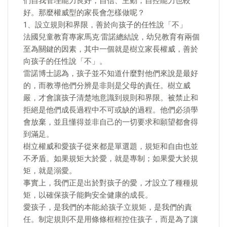
們自我管理能力良好，自信、主動，自控能力也較
好。那麼權威型的家長會怎樣做呢？
1、設立規則和界限，善於向孩子的任性說「不」
法國兒童教育專家馬克·雷諾總結說，幼兒教育有兩個
至為關鍵的因素，其中一個就是樹立家長權威，善於
向孩子的任性說「不」。
雷諾博士認為，孩子並不知道什麼對他們來說是最好
的，而教導他們分辨是非則是父母的責任。樹立威
嚴，才會讓孩子清楚地意識到規則和界限。被禁止和
拒絕是他們成長過程中不可或缺的過程。他們必須學
會放棄，並且懂得並非自己的一切要求和願望都會得
到滿足。
樹立權威和愛孩子從來都是單選題，規矩和自由也並
不矛盾。如果規矩大於愛，就是專制；如果愛大於規
矩，就是溺愛。
事實上，我們正是出於對孩子的愛，才設立了種種規
矩，以確保孩子能夠安全健康的成長。
愛孩子，是我們的本能;給孩子立規矩，是我們的責
任。制定規則不是用條條框框控住孩子，而是為了讓