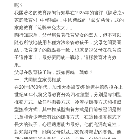
呢？
我國著名的教育家陶行知早在1925年的書評《陳著之<
家庭教育>》中就強調，中國傳統的「嚴父慈母」式的
家庭教育「流弊未免太大」。
陶行知認為，父母肩負著教育兒女的眾人，但不可以
隨心所欲地使用各種方法來管教孩子，父母之間要團
結，教育孩子的觀點要一致，也就是說父母在教育孩
子這件事上，最好要同統一戰線，這樣教育才有效
果。
父母在教育孩子時，該如何統一戰線？
一、共同樹立家長權威
在20世紀60年代，加州大學黛安娜·鮑姆林德教授在上
世紀60年代將父母教育分為四種類型，分別是專制型
撫養方式、放任型撫養方式、冷漠型撫養方式和權威
型撫養方式，其中權威型撫養方式是目前被證明是對
兒童和青少年最有效的撫養方式。在這種撫養模式下
長大的孩子，心理適應能力最好。他們充滿創造性，
對知識好奇，能與父母以及朋友保持親密的關係。他