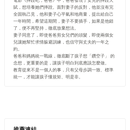
電影《摔跤吧，爸爸》中，爸爸發現了女兒的摔跤天
賦，想培養她們摔跤。面對妻子的反對，他並沒有完
全固執己見，他和妻子心平氣和地商量，提出給自己
一年時間，希望這期間，妻子不要插手，如果是他錯
了，便不再堅持，徹底放棄想法。
妻子同意了，即使爸爸剪女兒們的頭髮，即使兩個女
兒讓她幫忙求情躲避訓練，也信守與丈夫的一年之
約。
爸爸和媽媽統一戰線，徹底斷了孩子想「鑽空子」 的
念想，更重要的是，讓孩子明白到底應該怎麼做。
教育從來不是一個人的事，只有父母步調一致、標準
統一，才能讓孩子懂規矩、明是非。
推薦連結