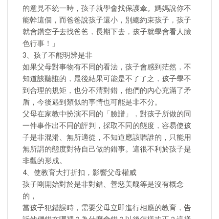
的意見不統一時，孩子就學會找保護傘。媽媽說你不
能幹這個，而爸爸說孩子還小，別總約束孩子，孩子
就會鑽空子去找爸爸，長期下去，孩子就學會看人臉
色行事！」
3、孩子不能明辨是非
如果父母對事物有不同的看法，孩子會感到茫然，不
知道該聽誰的，最後結果可能是不了了之，孩子學不
到合理的規矩，也分不清對錯，他們的內心充滿了矛
盾，今後遇到類似的事情也可能是非不分。
父母在家教中扮演不同的「臉譜」，對孩子所做的同
一件事作出不同的評判，採取不同的態度，容易使孩
子是非混淆、無所適從，不知道應該聽誰的，只能用
無所謂的態度對待自己做的錯事。這很不利於孩子是
非觀的形成。
4、使教育大打折扣，影響父母權威
孩子剛開始對於是非對錯、善惡美醜等是沒有概念
的，
當孩子犯錯誤時，需要父母立即進行相應的教育，告