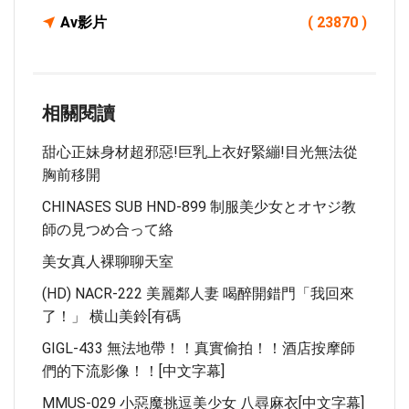
Av影片
( 23870 )
相關閱讀
甜心正妹身材超邪惡!巨乳上衣好緊繃!目光無法從
胸前移開
CHINASES SUB HND-899 制服美少女とオヤジ教
師の見つめ合って絡
美女真人裸聊聊天室
(HD) NACR-222 美麗鄰人妻 喝醉開錯門「我回來
了！」 横山美鈴[有碼
GIGL-433 無法地帶！！真實偷拍！！酒店按摩師
們的下流影像！！[中文字幕]
MMUS-029 小惡魔挑逗美少女 八尋麻衣[中文字幕]