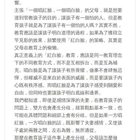
響。
主張「一個唱紅臉，一個唱白臉」的父母，就是想要
達到管教孩子的目的，讓孩子有一個怕的人。但是教
育孩子就是為了讓孩子有一個怕的人嗎？其實不然，
教育應該是讓孩子明白道理的過程，如果為了獲得立
竿見影的效果，頻繁使用「紅白臉」的策略。其實是
父母在教育上的偷懶。
真正意義上的「紅白臉」教育，應該是同一教育理念
下的不同教育方式，而不是互相拆台，而是互為補
充。唱白臉是為了讓孩子有所畏懼，做事不會肆無忌
憚，但權威不是來自於表面的威嚴，而是要讓孩子內
心既有秩序感。而唱紅臉是為了讓孩子感受到關愛和
自由，但同時也要讓孩子明白底線和邊界。
我們都知道，即使是感情深厚的夫妻，在教育孩子的
問題上，雙方也會產生分歧，就算觀點基本一致，也
可能在具體問題和細節上會有分歧。但是如果一方唱
紅臉，一方唱白臉的話，既影響了夫妻感情，又使孩
子處於兩難之間，左右為難，無所適從。
那麼在教育孩子這件事上產生分歧，父母該怎麼做