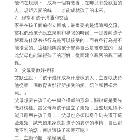
他們在規則下，成為一個有教養，在哪兒都受歡迎的
人。規矩與愛的統一，才能成就孩子的未來。
2、經常和孩子溝通和交流
家長在孩子面前樹立權威，最重要的是溝通和交流。
當我們給孩子設立規則和界限的時候，一定要向孩子
解釋為什麼有些行為是可以接受的，而有些行為是不
能接受的。這樣能夠讓孩子覺得自己是被尊重的，因
此父母也能贏得孩子的理解，從而建立親密的親子關
係。
3、父母要做好榜樣
艾默生說：「孩子最終成為什麼樣的人，主要取決於
他從第一個教育者那裡所接受的愛、陪伴和榜樣示
範。」
父母想要在孩子心中樹立權威的形象，關鍵還是要先
做好榜樣。當父母為孩子設立了規矩，這些規矩絕不
能只應用在孩子身上，父母也必須以身作則去遵守這
些規矩。試想如果家長對孩子的要求的事情，自己都
做不到的話，何以讓孩子來遵守呢？
二、主動傾聽，積極溝通