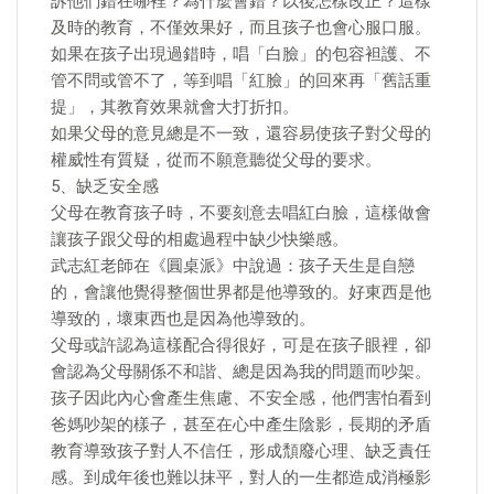
訴他們錯在哪裡？為什麼會錯？以後怎樣改正？這樣
及時的教育，不僅效果好，而且孩子也會心服口服。
如果在孩子出現過錯時，唱「白臉」的包容袒護、不
管不問或管不了，等到唱「紅臉」的回來再「舊話重
提」，其教育效果就會大打折扣。
如果父母的意見總是不一致，還容易使孩子對父母的
權威性有質疑，從而不願意聽從父母的要求。
5、缺乏安全感
父母在教育孩子時，不要刻意去唱紅白臉，這樣做會
讓孩子跟父母的相處過程中缺少快樂感。
武志紅老師在《圓桌派》中說過：孩子天生是自戀
的，會讓他覺得整個世界都是他導致的。好東西是他
導致的，壞東西也是因為他導致的。
父母或許認為這樣配合得很好，可是在孩子眼裡，卻
會認為父母關係不和諧、總是因為我的問題而吵架。
孩子因此內心會產生焦慮、不安全感，他們害怕看到
爸媽吵架的樣子，甚至在心中產生陰影，長期的矛盾
教育導致孩子對人不信任，形成頹廢心理、缺乏責任
感。到成年後也難以抹平，對人的一生都造成消極影