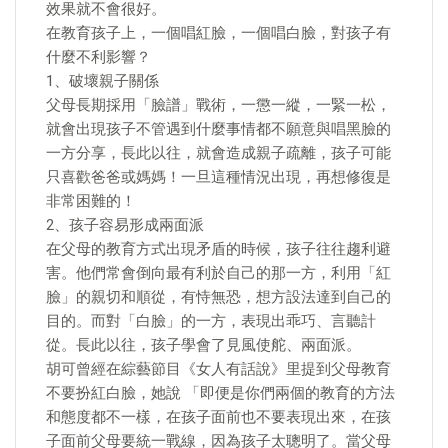
效果就不會很好。
在教育孩子上，一個唱紅臉，一個唱白臉，對孩子有
什麼不利影響？
1、破壞親子關係
父母長期採用「臉譜」戰術，一懲一縱，一緊一松，
就會出現孩子不管遇到什麼事情都不願意與唱黑臉的
一方分享，長此以往，就會造成親子疏離，孩子可能
只喜歡爸爸或媽媽！一旦這種情況出現，再想修復是
非常困難的！
2、孩子容易形成兩面派
在父母的教育方式出現矛盾的時候，孩子往往趨利避
害。他們常會倒向最有利於自己的那一方，利用「紅
臉」的親切和順從，有恃無恐，想方設法達到自己的
目的。而對「白臉」的一方，表現出乖巧、言聽計
從。長此以往，孩子學會了見風使舵、兩面派。
胡可曾經在綜藝節目《女人有話說》里提到父母教育
不要扮紅白臉，她說 「即便是你們兩個的教育的方法
和態度都不一樣，在孩子面前也不要表現出來，在孩
子面前父母要統一戰線，因為孩子太聰明了。當父母