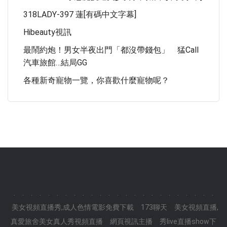
318LADY-397 蓮[有碼中文字幕]
Hibeauty視訊
最鬧約炮！男女半夜出門「都沒帶錢包」 猛call
汽車旅館…結局GG
各種新奇寵物一覽，你喜歡什麼寵物呢？
.
.
.
.
.
.
.
.
.
.
.
.
.
.
.
.
.
.
.
.
.
.
.
.
美女視頻直播秀,成人色情電影免費下載
173聊天
美女視頻直播,
真愛旅舍美女真人秀視頻直播
網頁視訊主播
秀live直播show下