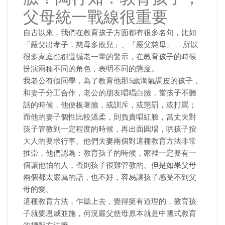
父母統一戰線很重要
自古以來，我們在教育孩子方面都有很多名句，比如
「嚴父出孝子，慈母多敗兒」、「嚴父慈母」……所以
很多家庭也都遵循老一輩的警示，在教育孩子的時候
扮演兩種不同的角色，表明不同的態度。
我老公有個同學，為了教育他那5歲淘氣調皮的孩子，
和妻子分工合作，老公的朋友唱唱白臉，當孩子不聽
話的時候，他便板著臉，或訓斥，或懲罰，或打罵；
而他的妻子個性比較溫柔，則負責唱紅臉，當丈夫對
孩子管教到一定程度的時候，再出面圓場，哄孩子按
大人的要求行事。他們夫妻兩個對這種教育方法非常
推崇，他們認為：教育孩子的時候，家裡一定要有一
個讓他怕的人，否則孩子很難管教的。但是如果父母
兩個都太嚴厲的話，也不好，容易讓孩子感受不到父
母的愛。
這種教育方法，乍聽上去，覺得挺有道理的，教育孩
子就要恩威並施，何況嚴父慈母原本就是中國式教育