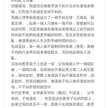
的標配方法嘛。
但慢慢地，我發現這種教育孩子的方法存在著很多弊
端，它對孩子的成長是很不利的。
英國心理學家薩蓋提出了一個手錶定律，又稱為「薩
蓋定律」，如果一個人只擁有一塊手錶，那麼她可以
知道時間；但是當她擁有兩塊或者兩塊以上的手錶的
時候卻不能夠知道更準確的時間，並且反而會製造混
亂，會讓看錶的人失去對準確時間的信心。
也就是說，每一個人都不能夠同時挑選（接受）兩種
不同的行為準則或者價值觀念，否則他必將陷入混
亂。
這放在教育孩子上也是一樣，父母兩個人中一個唱紅
臉，一個唱白臉，這樣做似乎看起來父母二人相互配
合，相得益彰，實際上會讓孩子搞不懂誰是對的，誰
是錯的，究竟該聽誰的，會讓孩子陷入無所適從的境
地，不不知所措的困惑中。
宋代史學家、文學家宋祁在《雜說》中說道：「父否
母然。子無適從。」 意思是說在教育子女的問題上，
如果父母的意見不一致，那麼子女就無所適從，教育