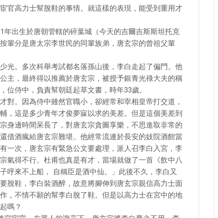
宦官高力士幫脫鞋的事情。就這樣的表現，能受到重用才
01年出生於唐朝管轄的碎葉城（今天的吉爾吉斯斯坦托克
按輩分是唐太宗李世民的同輩族弟，唐玄宗的曾祖父輩
少光。多次科舉考試都名落孫山後，李白走起了偏門。他
公主，最終得以推薦於唐玄宗，被授予銀青光祿大夫的稱
，位侍中，負責幫朝廷起草文書，時年33歲。
興才對。因為侍中雖然官職小，卻經常和宰相皇帝打交道，
輔，這是多少青年才俊夢寐以求的美差。但是這個美差到
宗身邊時間呆長了，對唐玄宗貪圖享樂，不思進取非常的
還借酒瘋給唐玄宗難堪。他經常流連於長安的妓院酒館當
有一次，唐玄宗有緊急公文要處理，派人召李白入宮，李
宗氣得不行。杜甫也真是有才，當場就做了一首《飲中八
子呼來不上船， 自稱臣是酒中仙。」此後不久，李白又
要脫鞋，李白裝酒醉，故意將腳伸到唐玄宗親信高力士面
作，不情不願的幫李白脫了鞋。但是以高力士在宮中的地
起嗎？