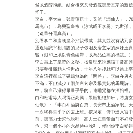
然以酒醉拒絕。結合後來又發酒瘋讓唐玄宗的親信
怪了。
李白，字太白，號青蓮居士，又號「謫仙人」，7
馬克市），為興聖皇帝（涼武昭王李暠）九世孫，
（這輩分還真高）。
別看李白和唐朝皇帝沾親帶戚，其實並沒有沾到多
通過結識宰相張說的兒子張垍及唐玄宗的妹妹玉真
號（銀印上系以青色緩帶，以為品位高的標誌。）
​李白當上了皇帝的文秘，按常理來說應該非常高
只要稍微懂點人情世故，十年八年後就可以當上宰
李白這裡卻成了碌碌無為的「閑差」。李白在唐玄
不滿，不但減少了讚美唐玄宗及楊貴妃的馬屁詩，
中，將自己灌得暈暈乎乎的，連睡覺都在酒館裡。
白和杜甫等人喝得正高興，果斷拒絕加班，將唐玄
仙歌》：「李白斗酒詩百篇，長安市上酒家眠。天
一次喝得暈乎乎的去上班。按規定，侍中進入宮中
前，讓高力士幫他脫鞋。高力士在皇帝面前不好發
位，幫一個小小的六品侍中脫鞋，就問你李白受得