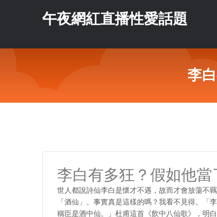
午夜網紅直播性愛話題
李白
李白有多狂？假如他當
世人都說詩仙李白是懷才不遇，故而才會放蕩不羈
「酒仙」。事實真是這樣的嗎？我看不見得。「李
稱臣是酒中仙。」杜甫這首《飲中八仙歌》，明白