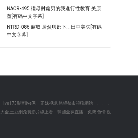
NACR-495 繼母對處男的我進行性教育 美原
堇[有碼中文字幕]
NTRD-086 寢取 居然與部下… 田中美矢[有碼
中文字幕]
live173影音live秀
正妹視訊,慾望都市視聊網站
.
.
.
大全,土豆網免費影片線上看
韓國全裸直播
免費 色情 視