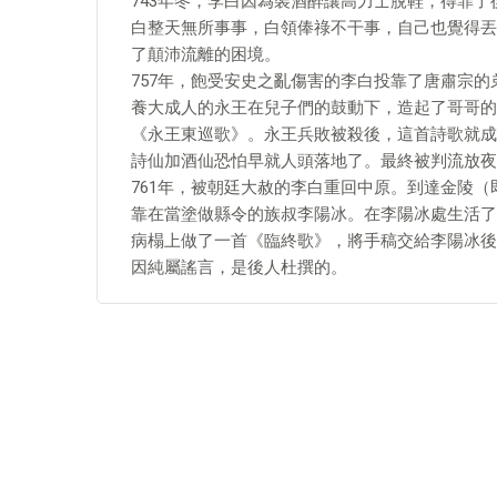
743年冬，李白因為裝酒醉讓高力士脫鞋，得罪
白整天無所事事，白領俸祿不干事，自己也覺得丟
了顛沛流離的困境。
757年，飽受安史之亂傷害的李白投靠了唐肅宗的
養大成人的永王在兒子們的鼓動下，造起了哥哥的
《永王東巡歌》。永王兵敗被殺後，這首詩歌就成
詩仙加酒仙恐怕早就人頭落地了。最終被判流放夜
761年，被朝廷大赦的李白重回中原。到達金陵
靠在當塗做縣令的族叔李陽冰。在李陽冰處生活了
病榻上做了一首《臨終歌》，將手稿交給李陽冰後
因純屬謠言，是後人杜撰的。