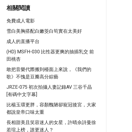
相關閱讀
免費成人電影
雪白美胸搭配白嫩筊白筍實在太美好
成人的直播平台
(HD) MSFH-030 比性器更爽的抽插乳交 前
田桃杏
敢把音樂代際搬到檯面上來說，《我們的
歌》不愧是豆瓣高分綜藝
JRZE-075 初次拍攝人妻記錄AV 三谷千晶
[有碼中文字幕]
比楊玉環更胖，容顏醜陋卻寵冠後宮，大家
都說皇帝口味太重
長相甜美且笑容迷人的女星，許晴佘詩曼徐
若瑄上榜，誰更迷人？