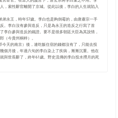
了後宮宦官。在眾人的讒言下，唐玄宗將李白棄之不用。李
人，索性辭官離開了京城。從此以後，李白的人生就陷入
弟弟永王，時年57歲。李白也是夠倒霉的，由唐肅宗一手
反。李白沒有參與造反，只是為永王的造反之行寫了首
了李白參與造反的鐵證。要不是很多朝廷大臣為其說情，
郎（今貴州桐梓）。
（即今天的南京）後，連吃飯住宿的錢都沒有了，只能去投
幾個月後，年過六旬的李白染上了疾病，漸漸沉重。他在
就與世長辭了，終年61歲。野史流傳的李白投水撈月的死