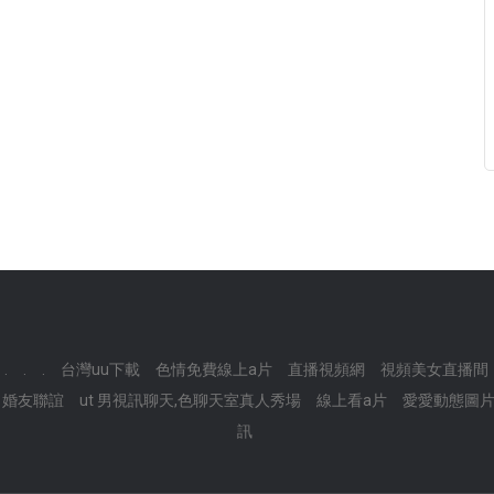
.
.
.
台灣uu下載
色情免費線上a片
直播視頻網
視頻美女直播間
婚友聯誼
ut 男視訊聊天,色聊天室真人秀場
線上看a片
愛愛動態圖片
訊