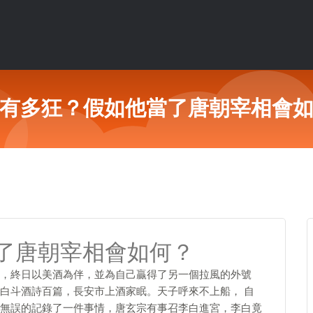
有多狂？假如他當了唐朝宰相會
了唐朝宰相會如何？
，終日以美酒為伴，並為自己贏得了另一個拉風的外號
白斗酒詩百篇，長安市上酒家眠。天子呼來不上船， 自
無誤的記錄了一件事情，唐玄宗有事召李白進宮，李白竟