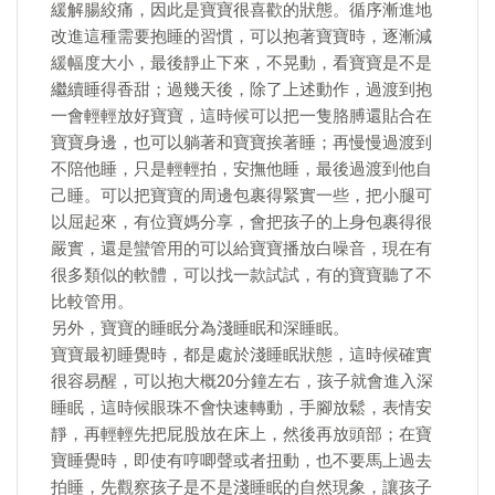
緩解腸絞痛，因此是寶寶很喜歡的狀態。循序漸進地
改進這種需要抱睡的習慣，可以抱著寶寶時，逐漸減
緩幅度大小，最後靜止下來，不晃動，看寶寶是不是
繼續睡得香甜；過幾天後，除了上述動作，過渡到抱
一會輕輕放好寶寶，這時候可以把一隻胳膊還貼合在
寶寶身邊，也可以躺著和寶寶挨著睡；再慢慢過渡到
不陪他睡，只是輕輕拍，安撫他睡，最後過渡到他自
己睡。可以把寶寶的周邊包裹得緊實一些，把小腿可
以屈起來，有位寶媽分享，會把孩子的上身包裹得很
嚴實，還是蠻管用的可以給寶寶播放白噪音，現在有
很多類似的軟體，可以找一款試試，有的寶寶聽了不
比較管用。
另外，寶寶的睡眠分為淺睡眠和深睡眠。
寶寶最初睡覺時，都是處於淺睡眠狀態，這時候確實
很容易醒，可以抱大概20分鐘左右，孩子就會進入深
睡眠，這時候眼珠不會快速轉動，手腳放鬆，表情安
靜，再輕輕先把屁股放在床上，然後再放頭部；在寶
寶睡覺時，即使有哼唧聲或者扭動，也不要馬上過去
拍睡，先觀察孩子是不是淺睡眠的自然現象，讓孩子