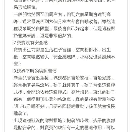
腸胃還不完善，體內無法容納這些外來的食物，也容
易形成脹氣。
一般開始於兩至四周左右，四到六個星期會達到高
峰，通常最晚四到六個月左右都會自動改善。雖然這
種現象屬於自限型，最後會自己好起來，但是過程對
於爸媽來說，還是非常煎熬的。
2.寶寶沒有安全感
寶寶出生前都是生活在子宮裡，空間相對小，出生
後，空間驟然變大，安全感驟降，小嬰兒也會感到不
安；
3.媽媽平時的哄睡習慣
新生兒寶寶出生後，媽媽都是百般安撫，百般愛護，
經常抱著晃晃悠悠，孩子就睡著了，孩子習慣這種模
式後，會開始依賴這種模式。突然想起，東北的孩子
都有一個從棚頂掛著的悠悠車，真的是很有智慧的發
明，孩子睡不好，只要來回輕輕推動，孩子就會慢慢
睡著了。
​出現這種狀況的應對措施：抱著的時候，孩子的腹部
是貼合著的，對寶寶的腹部有一定的壓迫作用，可以