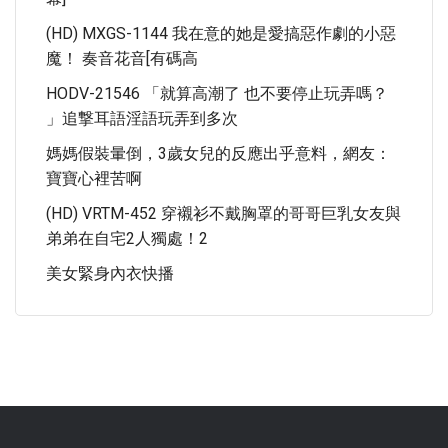
(HD) MXGS-1144 我在意的她是愛搞惡作劇的小惡
魔！ 奏音花音[有碼高
HODV-21546 「就算高潮了 也不要停止玩弄嗎？
」追撃耳語淫語玩弄到多次
媽媽假裝暈倒，3歲女兒的反應出乎意料，網友：
寶寶心裡苦啊
(HD) VRTM-452 穿襯衫不戴胸罩的哥哥巨乳女友與
弟弟在自宅2人獨處！2
美女緊身內衣快播