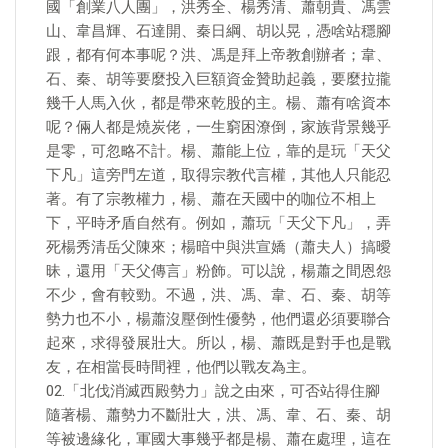
國「創業八人團」，洪秀全、楊秀清、蕭朝貴、馮雲
山、韋昌輝、石達開、秦日綱、胡以晃，憑啥站穩腳
跟，都有何本事呢？洪、馮是拜上帝教創辦者；韋、
石、秦、胡等要麼投入巨額資金贊助起義，要麼拉攏
幾千人馬入伙，都是帶來乾股的主。楊、蕭有啥資本
呢？倆人都是燒炭佬，一生窮困潦倒，家族背景幾乎
是零，可忽略不計。楊、蕭能上位，靠的是玩「天父
下凡」這旁門左道，取得宗教代言權，其他人只能忍
著。有了宗教權力，楊、蕭在天國中的咖位不相上
下，平時矛盾自然有。例如，蕭玩「天父下凡」，弄
死楊秀清岳父陳來；楊暗中與洪宣嬌（蕭夫人）搞曖
昧，還用「天父傳言」粉飾。可以說，楊蕭之間恩怨
不少，會有較勁。不過，洪、馮、韋、石、秦、胡等
勢力也不小，楊蕭沒壓倒性優勢，他們還必須要聯合
起來，求得發展壯大。所以，楊、蕭既是對手也是戰
友，在相當長時間裡，他們以戰友為主。
02.「北伐消滅西殿勢力」說之由來，可否站得住腳
隨著楊、蕭勢力不斷壯大，洪、馮、韋、石、秦、胡
等被邊緣化，軍國大事幾乎都是楊、蕭在處理，這在