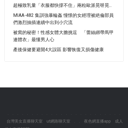
超極致乳量「衣服都快撐不住」兩粒歐派晃呀晃...
MIAA-482 集訓強暴輪姦 憧憬的女經理被絶倫部員
們激烈抽插連續中出到小穴流
被窩的秘密！性感女體大膽挑逗 「蕾絲綁帶馬甲
連體衣」最懂男人心
產後保健要避開4大誤區 影響恢復又損傷健康
.
.
.
.
.
.
.
.
.
.
.
.
.
.
.
.
.
.
.
.
.
.
.
.
台灣美女直播聊天室
ut網路聊天室
.
.
夜色網直播app
成人