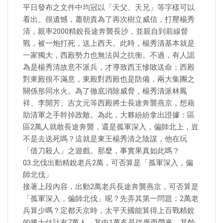
平日發布之文件中均冠以「天父、天兄」等字樣可以
看出。很遺憾，蕭朝貴為了再次樹立威信，打壓楊秀
清，親率2000精銳長途奔襲長沙，並親自到前線督
戰，被一炮打死，送上西天。此時，楊秀清基本就是
一家獨大，西殿勢力也無法與之抗衡。不過，有人認
為是楊秀清故意不派兵，才導致西王慘敗送命；西殿
對東殿很不滿意，東殿對西殿也是防備，兩大集團之
關係形同水火。為了徹底消除威脅，楊秀清派林鳳
祥、李開芳、吉文元等西殿將士長途奔襲燕京，想藉
助清軍之手幹掉政敵。為此，大夥紛紛拿出證據：區
區2萬人就敢長途奔襲，還是孤軍深入，偏師北上，豈
不是去送死嗎？這就是東王楊秀清之陰謀，他在玩
「借刀殺人」之遊戲。那麼，事實果真如此嗎？
03.北伐出動精銳老兵2萬，可否算是「孤軍深入，偏
師北伐」
接著上段內容，出動2萬老兵長途奔襲燕京，可否算是
「孤軍深入，偏師北伐」呢？先弄其第一問題：2萬老
兵算少嗎？定都天京時，太平天國能算得上百戰精銳
的將士估計有7萬人，其中1萬多是從廣西帶來，其餘