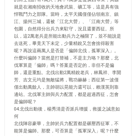
就是在湘南招收的天地會武裝、礦工等，這是具有強
悍戰鬥力之部隊。當時，太平天國僅僅佔領南京、鎮
江、揚州三城，還被「江北大營」、「江南大營」等
包圍，自然得分出兵力來駐守，況且還要西征。所
以，這2萬老兵是所能出動兵力之極限了，並不能說是
去送死，畢竟天下未定，少量精銳又怎會捨得殺害
呢？再說這兩萬人是否是「偏師北伐，孤軍深入」。
什麼叫偏師？當然是打替補，不是主力咯？那麼，北
伐軍算是「偏師」嗎？答案是否定的，非但不是偏
師，還是重點。北伐出動2萬精銳老兵，林鳳祥、李開
芳、吉文元均是無敵猛將，戰功赫赫；西征第一波僅
僅出動萬餘人，主帥胡以晃能力還可以，賴漢英則靠
邊站。北伐軍主帥與兵力配置，都是超過西征，怎會
是偏師呢？
04.北伐出動後，楊秀清是否派兵增援，救援之誠意如
何
北伐陣容豪華，主帥於兵力配置都是碾壓西征軍，不
能算是偏師。那麼，可否算是「孤軍深入」呢？什麼