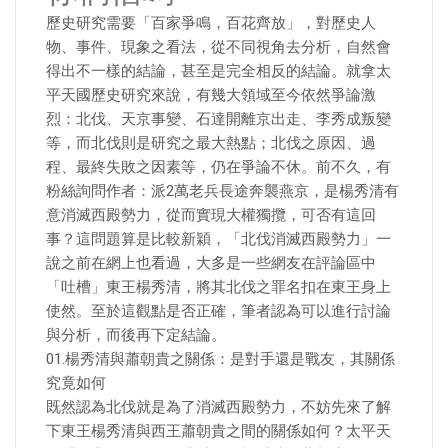
歷史研究需要「百家爭鳴，百花齊放」，對歷史人
物、事件、現象之看法，從不同視角去分析，自然會
得出不一樣的結論，甚至是完全相反的結論。就拿太
平天國歷史研究來說，有幾大領域至今依然爭論激
烈：北伐、天京事變、石達開離京出走、李秀成叛變
等，而北伐則是研究之最大熱點；北伐之原因、過
程、最終失敗之因素等，仍在爭論不休。前不久，有
粉絲詢問作者：派2萬老兵長途奔襲燕京，是楊秀清有
意消滅西殿勢力，從而實現大權獨攬，可否有這回
事？這問題算是比較新穎，「北伐消滅西殿勢力」一
說之前在網上也看過，大多是一些網友在評論區中
「吐槽」東王楊秀清，將其北伐之罪名扣在東王身上
使然。至於這觀點是否正確，筆者認為可以進行討論
與分析，而後再下定結論。
01.楊秀清與蕭朝貴之關係：是對手還是戰友，其關係
究竟如何
既然認為北伐就是為了消滅西殿勢力，不妨先來了解
下東王楊秀清與西王蕭朝貴之間的關係如何？太平天