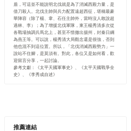
盾，可這並不能說明北伐就是為了消滅西殿力量，是
借刀殺人。北伐主帥與兵力配置遠超西征，堪稱最豪
華陣容（除了楊、韋、石任主帥外，當時沒人敢說超
過林、李）；為了增援北伐軍隊，東王楊秀清多次從
各戰場抽調兵馬北上，甚至不惜撤出揚州，封秦日綱
為燕王等。可以說，楊秀清大局觀念還是很強，否則
他也混不到這位置。所以，「北伐消滅西殿勢力」一
說站不住腳，是莫須有。對此，各位又是如何看，歡
迎留言分享，一起討論。
參考文獻：《太平天國軍事史》、《太平天國戰爭全
史》、《李秀成自述》
推薦連結