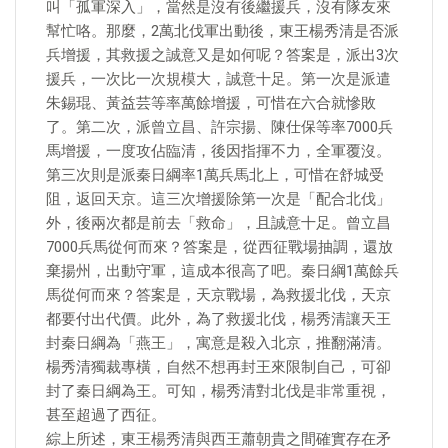
叫「孤軍深入」，當然是沒有後繼援兵，沒有隊友來
幫忙咯。那麼，2萬北伐軍出動後，東王楊秀清是否派
兵增援，其救援之誠意又是如何呢？答案是，派出3次
援兵，一次比一次規模大，誠意十足。第一次是派遣
朱錫琨、黃益芸等率萬餘增援，可惜在六合就慘敗
了。第二次，派曾立昌、許宗揚、陳仕保等率7000兵
馬增援，一度攻佔臨清，後因指揮不力，全軍覆沒。
第三次則是派秦日綱率1萬兵馬北上，可惜在舒城受
阻，返回天京。這三次增援除第一次是「配合北伐」
外，後兩次都是前去「救命」，且誠意十足。曾立昌
7000兵馬從何而來？答案是，從西征戰場抽調，還放
棄揚州，出動守軍，這成本很高了吧。秦日綱1萬餘兵
馬從何而來？答案是，天京戰場，為救援北伐，天京
都要付出代價。此外，為了救援北伐，楊秀清讓天王
封秦日綱為「燕王」，寓意是殺入北京，推翻滿清。
楊秀清獨裁專橫，自然不想再封王來限制自己，可卻
封了秦日綱為王。可知，楊秀清對北伐是非常重視，
甚至超過了西征。
綜上所述，東王楊秀清與西王蕭朝貴之間確實存在矛