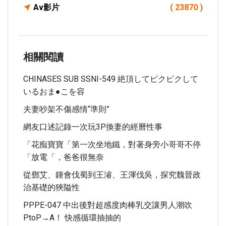
Av影片
( 23870 )
相關閱讀
CHINASES SUB SSNI-549 絶頂してピクピクして
いるおま●こを容
夫妻吵架不傷感情“準則”
網友口述記錄一次玩3P換妻的經曆性事
「花痴寶寶「第一次坐地鐵，對著身旁小哥哥不停
「放電「，爸爸很無奈
從鄧艾、鍾會伐蜀到王濬、王渾伐吳，探究魏晉政
治基礎的狹隘性
PPPE-047 中出後對超感度肉棒乳交讓男人潮吹
PtoP→A！ 快感循環抽抽的